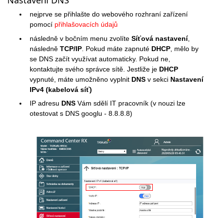
Nastavení DNS
nejprve se přihlašte do webového rozhraní zařízení
pomocí
přihlašovacích údajů
následně v bočním menu zvolíte
Síťová nastavení
,
následně
TCP/IP
. Pokud máte zapnuté
DHCP
, mělo by
se DNS začít využívat automaticky. Pokud ne,
kontaktujte svého správce sítě. Jestliže je
DHCP
vypnuté, máte umožněno vyplnit
DNS
v sekci
Nastavení
IPv4 (kabelová síť)
IP adresu
DNS
Vám sdělí IT pracovník
(v nouzi lze
otestovat s DNS googlu - 8.8.8.8)